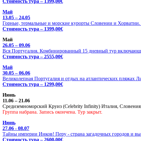
Стоимость тура – 1399,00€
Май
13.05 – 24.05
Горные, термальные и морские курорты Словении и Хорватии. Ц
Стоимость тура – 1399,00€
Май
26.05 – 09.06
Вся Португалия. Комбинированный 15 дневный тур включающи
Стоимость тура – 2555,00€
Май
30.05 – 06.06
Великолепная Португалия и отдых на атлантических пляжах Л
Стоимость тура – 1299,00€
Июнь
11.06 – 21.06
Средиземноморский Круиз (Celebrity Infinity) Италия, Словения
Группа набрана. Запись окончена. Тур закрыт.
Июнь
27.06 - 08.07
Тайны империи Инков! Перу - страна загадочных городов и выс
Стоимость тура – 2600,00€