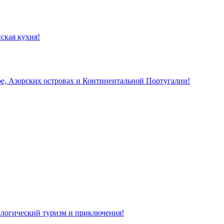
ская кухня!
, Азорских островах и Континентальной Португалии!
кологический туризм и приключения!