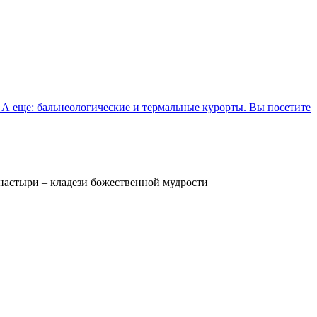
 А еще: бальнеологические и термальные курорты. Вы посетите
настыри – кладези божественной мудрости