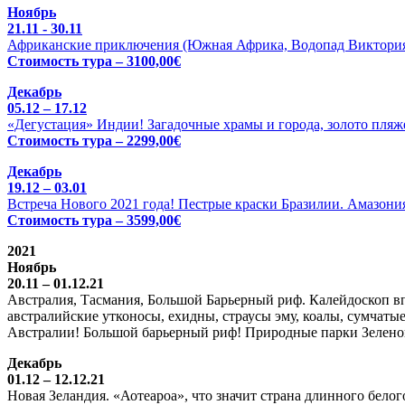
Ноябрь
21.11 - 30.11
Африканские приключения (Южная Африка, Водопад Виктория 
Стоимость тура – 3100,00€
Декабрь
05.12 – 17.12
«Дегустация» Индии! Загадочные храмы и города, золото пляже
Стоимость тура – 2299,00€
Декабрь
19.12 – 03.01
Встреча Нового 2021 года! Пестрые краски Бразилии. Амазония
Стоимость тура – 3599,00€
2021
Ноябрь
20.11 – 01.12.21
Австралия, Тасмания, Большой Барьерный риф. Калейдоскоп вп
австралийские утконосы, ехидны, страусы эму, коалы, сумчатые
Австралии! Большой барьерный риф! Природные парки Зелено
Декабрь
01.12 – 12.12.21
Новая Зеландия. «Аотеароа», что значит страна длинного бел