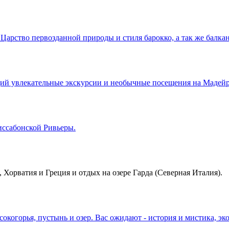
арство первозданной природы и стиля барокко, а так же балкан
й увлекательные экскурсии и необычные посещения на Мадейре
иссабонской Ривьеры.
, Хорватия и Греция и отдых на озере Гарда (Северная Италия).
окогорья, пустынь и озер. Вас ожидают - история и мистика, э