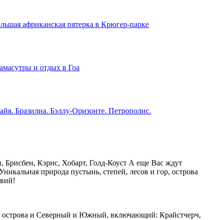
льшая африканская пятерка в Крюгер-парке
амасутры и отдых в Гоа
айя. Бразилиа. Бэллу-Оризонте. Петрополис.
 Брисбен, Кэрнс, Хобарт, Голд-Коуст А еще Вас ждут
Уникальная природа пустынь, степей, лесов и гор, острова
вий!
оба острова и Северный и Южный, включающий: Крайстчерч,