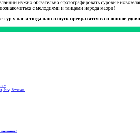
Зеландии нужно обязательно сфотографировать суровые новозе
познакомиться с мелодиями и танцами народа маори!
е тур у нас и тогда ваш отпуск превратится в сплошное удово
00 €
я, Рим, Ватикан.
 познания!