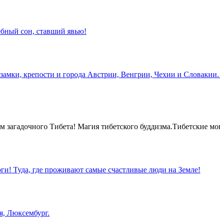
бный сон, ставший явью!
замки, крепости и города Австрии, Венгрии, Чехии и Словакии.
 загадочного Тибета! Магия тибетского буддизма.Тибетские мо
оги! Туда, где проживают самые счастливые люди на Земле!
я, Люксембург.