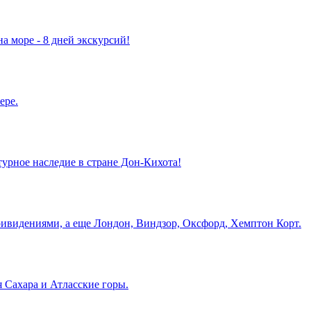
а море - 8 дней экскурсий!
ере.
турное наследие в стране Дон-Кихота!
ривидениями, а еще Лондон, Виндзор, Оксфорд, Хемптон Корт.
 Сахара и Атласские горы.