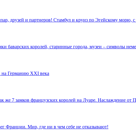
пар, друзей и партнеров! Стамбул и круиз по Эгейскому морю,
ки баварских королей, старинные города, музеи – символы неме
 на Германию XXI века
так же 7 замков французских королей на Луаре. Наслаждение от
г Франции. Мир, где ни в чем себе не отказывают!