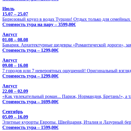
Июль
15.07 – 25.07
Бирюзовый круиз в водах Турции! Отдых только для семейных 
Стоимость тура на пару – 3599,00€
Август
01.08 – 08.08
Бавария. Архитектурные шедевры «Романтической дороги», зам
Стоимость тура – 1299,00€
Август
09.08 – 16.08
7 городов или 7 невероятных ощущений! Оригинальный взгляд
Стоимость тура – 1299,00€
Август
22.08 – 02.09
«Как увлекательный роман... Париж, Нормандия, Бретань!», а 
Стоимость тура – 1699,00€
Сентябрь
05.09 – 16.09
Элитные курорты Европы. Швейцария, Италия и Лазурный бере
Стоимость тура – 1599,00€