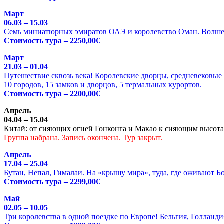
Март
06.03 – 15.03
Семь миниатюрных эмиратов ОАЭ и королевство Оман. Волше
Стоимость тура – 2250,00€
Март
21.03 – 01.04
Путешествие сквозь века! Королевские дворцы, средневековые 
10 городов, 15 замков и дворцов, 5 термальных курортов.
Стоимость тура – 2200,00€
Апрель
04.04 – 15.04
Китай: от сияющих огней Гонконга и Макао к сияющим высотам
Группа набрана. Запись окончена. Тур закрыт.
Апрель
17.04 – 25.04
Бутан, Непал, Гималаи. На «крышу мира», туда, где оживают Б
Стоимость тура – 2299,00€
Май
02.05 – 10.05
Три королевства в одной поездке по Европе! Бельгия, Голланди