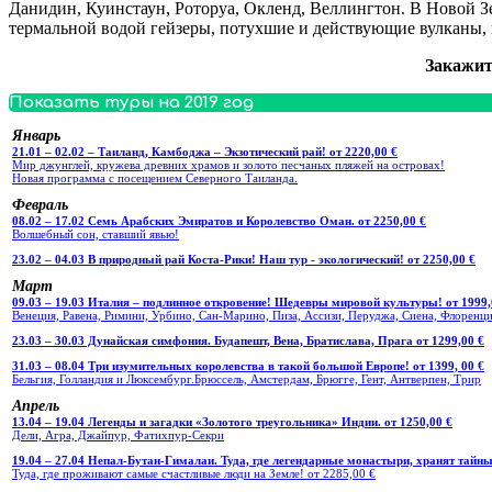
Данидин, Куинстаун, Роторуа, Окленд, Веллингтон. В Новой 
термальной водой гейзеры, потухшие и действующие вулканы, 
Закажит
Показать туры на 2019 год
Январь
21.01 – 02.02 – Таиланд, Камбоджа – Экзотический рай! от 2220,00 €
Мир джунглей, кружева древних храмов и золото песчаных пляжей на островах!
Новая программа с посещением Северного Таиланда.
Февраль
08.02 – 17.02 Семь Арабских Эмиратов и Королевство Оман. от 2250,00 €
Волшебный сон, ставший явью!
23.02 – 04.03 В природный рай Коста-Рики! Наш тур - экологический! от 2250,00 €
Март
09.03 – 19.03 Италия – подлинное откровение! Шедевры мировой культуры! от 1999,
Венеция, Равена, Римини, Урбино, Сан-Марино, Пиза, Ассизи, Перуджа, Сиена, Флоренци
23.03 – 30.03 Дунайская симфония. Будапешт, Вена, Братислава, Прага от 1299,00 €
31.03 – 08.04 Три изумительных королевства в такой большой Европе! от 1399, 00 €
Бельгия, Голландия и Люксембург.Брюссель, Амстердам, Брюгге, Гент, Антверпен, Трир
Апрель
13.04 – 19.04 Легенды и загадки «Золотого треугольника» Индии. от 1250,00 €
Дели, Агра, Джайпур, Фатихпур-Секри
19.04 – 27.04 Непал-Бутан-Гималаи. Туда, где легендарные монастыри, хранят тайны
Туда, где проживают самые счастливые люди на Земле! от 2285,00 €