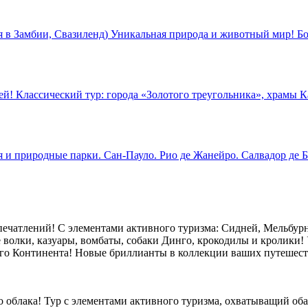
в Замбии, Свазиленд) Уникальная природа и животный мир! Бо
й! Классический тур: города «Золотого треугольника», храмы К
 и природные парки. Сан-Пауло. Рио де Жанейро. Салвадор де Б
ечатлений! С элементами активного туризма: Сидней, Мельбурн,
 волки, казуары, вомбаты, собаки Динго, крокодилы и кролики! 
го Континента! Новые бриллианты в коллекции ваших путешест
ого облака! Тур с элементами активного туризма, охватыващий 