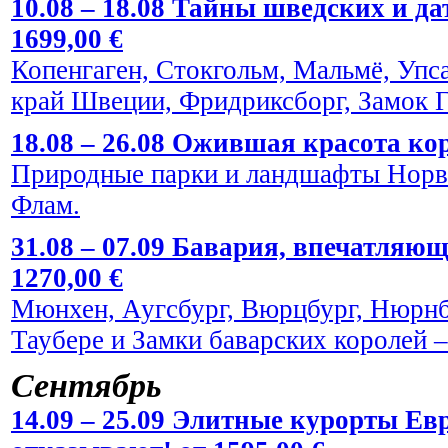
10.08 – 18.08 Тайны шведских и да
1699,00 €
Копенгаген, Стокгольм, Мальмё, Упс
край Швеции, Фридриксборг, Замок Г
18.08 – 26.08 Ожившая красота кор
Природные парки и ландшафты Норве
Флам.
31.08 – 07.09 Бавария, впечатляю
1270,00 €
Мюнхен, Аугсбург, Вюрцбург, Нюрнбе
Таубере и Замки баварских королей
Сентябрь
14.09 – 25.09 Элитные курорты Евр