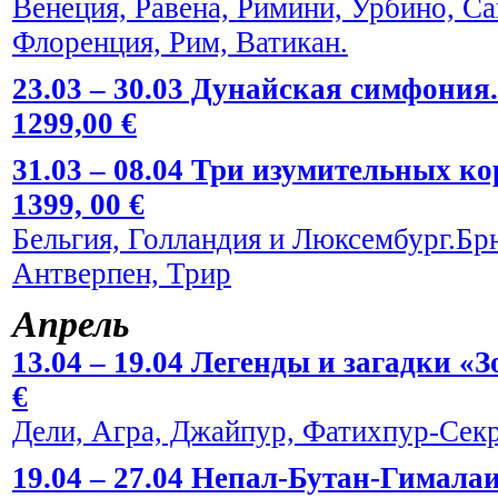
Венеция, Равена, Римини, Урбино, С
Флоренция, Рим, Ватикан.
23.03 – 30.03 Дунайская симфония.
1299,00 €
31.03 – 08.04 Три изумительных к
1399, 00 €
Бельгия, Голландия и Люксембург.Брю
Антверпен, Трир
Апрель
13.04 – 19.04 Легенды и загадки «
€
Дели, Агра, Джайпур, Фатихпур-Сек
19.04 – 27.04 Непал-Бутан-Гималаи