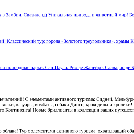
в Замбии, Свазиленд) Уникальная природа и животный мир! Бо
й! Классический тур: города «Золотого треугольника», храмы К
 и природные парки. Сан-Пауло. Рио де Жанейро. Салвадор де Б
ечатлений! С элементами активного туризма: Сидней, Мельбурн,
 волки, казуары, вомбаты, собаки Динго, крокодилы и кролики! 
го Континента! Новые бриллианты в коллекции ваших путешест
ого облака! Тур с элементами активного туризма, охватыващий 