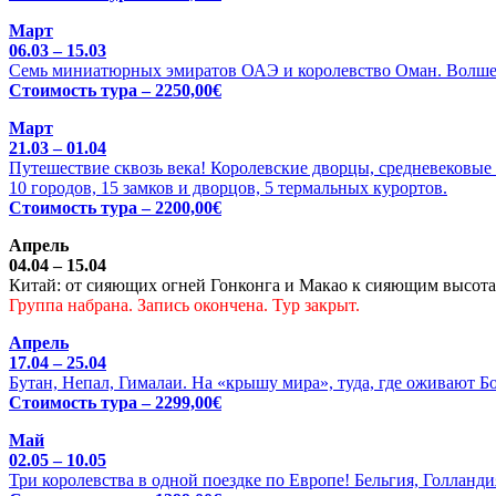
Март
06.03 – 15.03
Семь миниатюрных эмиратов ОАЭ и королевство Оман. Волше
Стоимость тура – 2250,00€
Март
21.03 – 01.04
Путешествие сквозь века! Королевские дворцы, средневековые 
10 городов, 15 замков и дворцов, 5 термальных курортов.
Стоимость тура – 2200,00€
Апрель
04.04 – 15.04
Китай: от сияющих огней Гонконга и Макао к сияющим высотам
Группа набрана. Запись окончена. Тур закрыт.
Апрель
17.04 – 25.04
Бутан, Непал, Гималаи. На «крышу мира», туда, где оживают Б
Стоимость тура – 2299,00€
Май
02.05 – 10.05
Три королевства в одной поездке по Европе! Бельгия, Голланди