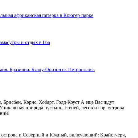
льшая африканская пятерка в Крюгер-парке
амасутры и отдых в Гоа
айя. Бразилиа. Бэллу-Оризонте. Петрополис.
 Брисбен, Кэрнс, Хобарт, Голд-Коуст А еще Вас ждут
Уникальная природа пустынь, степей, лесов и гор, острова
вий!
оба острова и Северный и Южный, включающий: Крайстчерч,