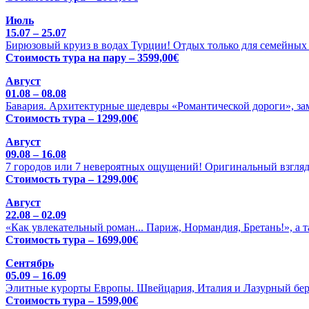
Июль
15.07 – 25.07
Бирюзовый круиз в водах Турции! Отдых только для семейных 
Стоимость тура на пару – 3599,00€
Август
01.08 – 08.08
Бавария. Архитектурные шедевры «Романтической дороги», зам
Стоимость тура – 1299,00€
Август
09.08 – 16.08
7 городов или 7 невероятных ощущений! Оригинальный взгляд
Стоимость тура – 1299,00€
Август
22.08 – 02.09
«Как увлекательный роман... Париж, Нормандия, Бретань!», а 
Стоимость тура – 1699,00€
Сентябрь
05.09 – 16.09
Элитные курорты Европы. Швейцария, Италия и Лазурный бере
Стоимость тура – 1599,00€