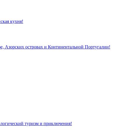
ская кухня!
, Азорских островах и Континентальной Португалии!
кологический туризм и приключения!