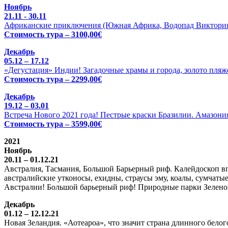
Ноябрь
21.11 - 30.11
Африканские приключения (Южная Африка, Водопад Виктория 
Стоимость тура – 3100,00€
Декабрь
05.12 – 17.12
«Дегустация» Индии! Загадочные храмы и города, золото пляже
Стоимость тура – 2299,00€
Декабрь
19.12 – 03.01
Встреча Нового 2021 года! Пестрые краски Бразилии. Амазония
Стоимость тура – 3599,00€
2021
Ноябрь
20.11 – 01.12.21
Австралия, Тасмания, Большой Барьерный риф. Калейдоскоп вп
австралийские утконосы, ехидны, страусы эму, коалы, сумчатые
Австралии! Большой барьерный риф! Природные парки Зелено
Декабрь
01.12 – 12.12.21
Новая Зеландия. «Аотеароа», что значит страна длинного бел