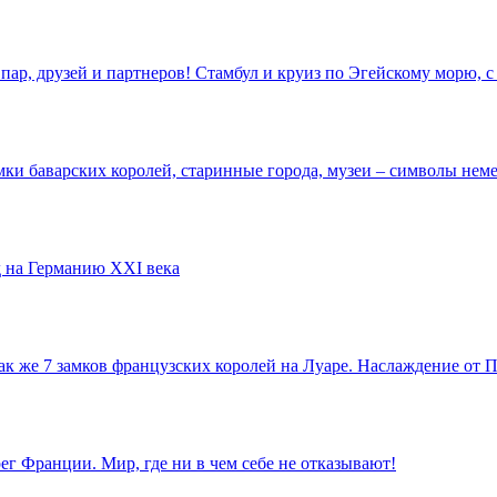
пар, друзей и партнеров! Стамбул и круиз по Эгейскому морю,
ки баварских королей, старинные города, музеи – символы неме
 на Германию XXI века
так же 7 замков французских королей на Луаре. Наслаждение от
г Франции. Мир, где ни в чем себе не отказывают!