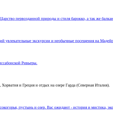
арство первозданной природы и стиля барокко, а так же балкан
й увлекательные экскурсии и необычные посещения на Мадейре
иссабонской Ривьеры.
, Хорватия и Греция и отдых на озере Гарда (Северная Италия).
окогорья, пустынь и озер. Вас ожидают - история и мистика, э