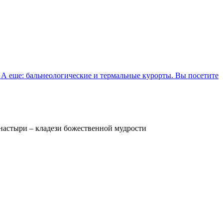
 А еще: бальнеологические и термальные курорты. Вы посетите
настыри – кладези божественной мудрости