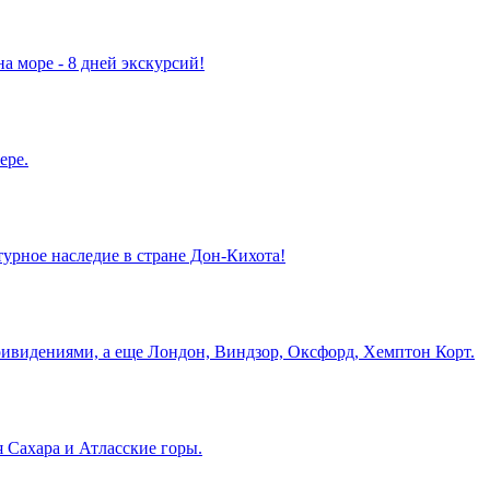
а море - 8 дней экскурсий!
ере.
турное наследие в стране Дон-Кихота!
ривидениями, а еще Лондон, Виндзор, Оксфорд, Хемптон Корт.
 Сахара и Атласские горы.