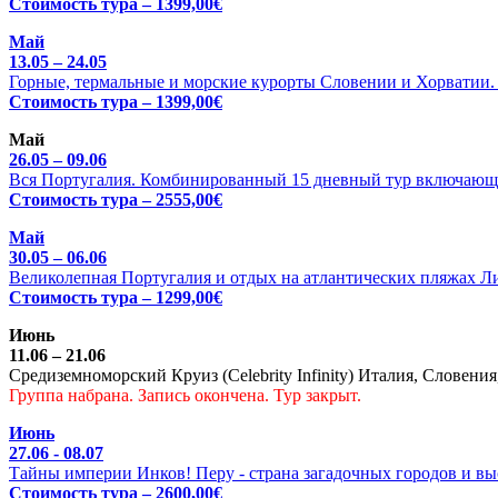
Стоимость тура – 1399,00€
Май
13.05 – 24.05
Горные, термальные и морские курорты Словении и Хорватии. Ц
Стоимость тура – 1399,00€
Май
26.05 – 09.06
Вся Португалия. Комбинированный 15 дневный тур включающи
Стоимость тура – 2555,00€
Май
30.05 – 06.06
Великолепная Португалия и отдых на атлантических пляжах Л
Стоимость тура – 1299,00€
Июнь
11.06 – 21.06
Средиземноморский Круиз (Celebrity Infinity) Италия, Словения
Группа набрана. Запись окончена. Тур закрыт.
Июнь
27.06 - 08.07
Тайны империи Инков! Перу - страна загадочных городов и выс
Стоимость тура – 2600,00€