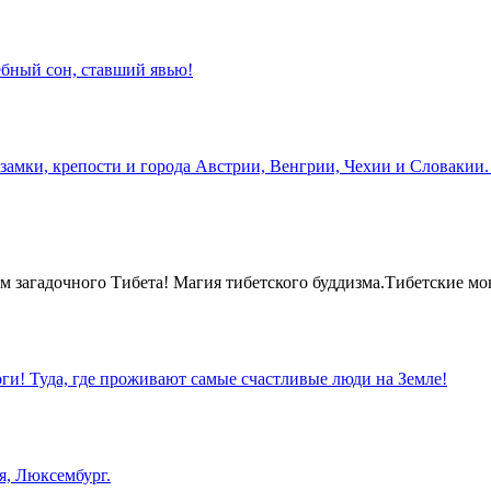
бный сон, ставший явью!
замки, крепости и города Австрии, Венгрии, Чехии и Словакии.
 загадочного Тибета! Магия тибетского буддизма.Тибетские мо
оги! Туда, где проживают самые счастливые люди на Земле!
я, Люксембург.