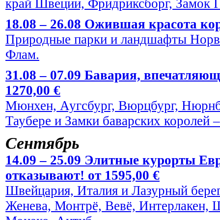
край Швеции, Фридриксборг, Замок Г
18.08 – 26.08 Ожившая красота кор
Природные парки и ландшафты Норве
Флам.
31.08 – 07.09 Бавария, впечатляю
1270,00 €
Мюнхен, Аугсбург, Вюрцбург, Нюрнбе
Таубере и Замки баварских королей
Сентябрь
14.09 – 25.09 Элитные курорты Евр
отказывают! от 1595,00 €
Швейцария, Италия и Лазурный берег
Женева, Монтрё, Вевё, Интерлакен, 