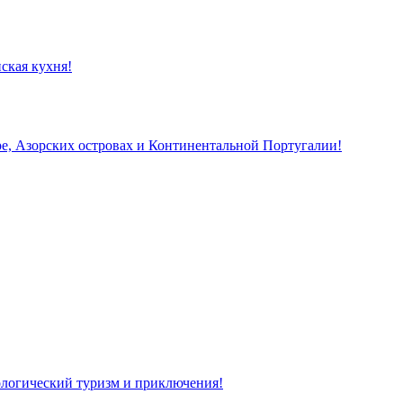
ская кухня!
, Азорских островах и Континентальной Португалии!
кологический туризм и приключения!