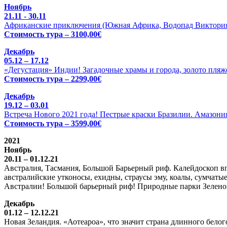
Ноябрь
21.11 - 30.11
Африканские приключения (Южная Африка, Водопад Виктория 
Стоимость тура – 3100,00€
Декабрь
05.12 – 17.12
«Дегустация» Индии! Загадочные храмы и города, золото пляже
Стоимость тура – 2299,00€
Декабрь
19.12 – 03.01
Встреча Нового 2021 года! Пестрые краски Бразилии. Амазония
Стоимость тура – 3599,00€
2021
Ноябрь
20.11 – 01.12.21
Австралия, Тасмания, Большой Барьерный риф. Калейдоскоп вп
австралийские утконосы, ехидны, страусы эму, коалы, сумчатые
Австралии! Большой барьерный риф! Природные парки Зелено
Декабрь
01.12 – 12.12.21
Новая Зеландия. «Аотеароа», что значит страна длинного бел