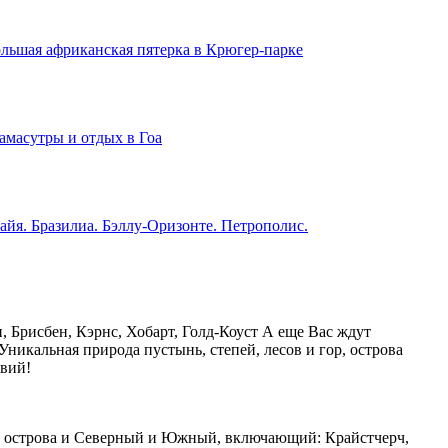
льшая африканская пятерка в Крюгер-парке
амасутры и отдых в Гоа
айя. Бразилиа. Бэллу-Оризонте. Петрополис.
 Брисбен, Кэрнс, Хобарт, Голд-Коуст А еще Вас ждут
Уникальная природа пустынь, степей, лесов и гор, острова
вий!
оба острова и Северный и Южный, включающий: Крайстчерч,