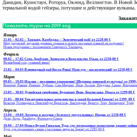
Данидин, Куинстаун, Роторуа, Окленд, Веллингтон. В Новой 
термальной водой гейзеры, потухшие и действующие вулканы, 
Закажит
Показать туры на 2019 год
Январь
21.01 – 02.02 – Таиланд, Камбоджа – Экзотический рай! от 2220,00 €
Мир джунглей, кружева древних храмов и золото песчаных пляжей на островах!
Новая программа с посещением Северного Таиланда.
Февраль
08.02 – 17.02 Семь Арабских Эмиратов и Королевство Оман. от 2250,00 €
Волшебный сон, ставший явью!
23.02 – 04.03 В природный рай Коста-Рики! Наш тур - экологический! от 2250,00 €
Март
09.03 – 19.03 Италия – подлинное откровение! Шедевры мировой культуры! от 1999,
Венеция, Равена, Римини, Урбино, Сан-Марино, Пиза, Ассизи, Перуджа, Сиена, Флоренци
23.03 – 30.03 Дунайская симфония. Будапешт, Вена, Братислава, Прага от 1299,00 €
31.03 – 08.04 Три изумительных королевства в такой большой Европе! от 1399, 00 €
Бельгия, Голландия и Люксембург.Брюссель, Амстердам, Брюгге, Гент, Антверпен, Трир
Апрель
13.04 – 19.04 Легенды и загадки «Золотого треугольника» Индии. от 1250,00 €
Дели, Агра, Джайпур, Фатихпур-Секри
19.04 – 27.04 Непал-Бутан-Гималаи. Туда, где легендарные монастыри, хранят тайны
Туда, где проживают самые счастливые люди на Земле! от 2285,00 €
Май