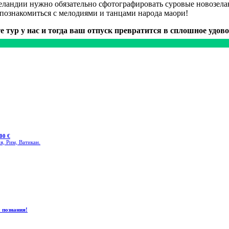
Зеландии нужно обязательно сфотографировать суровые новозе
познакомиться с мелодиями и танцами народа маори!
е тур у нас и тогда ваш отпуск превратится в сплошное удово
00 €
я, Рим, Ватикан.
 познания!