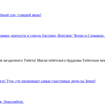
бный сон, ставший явью!
замки, крепости и города Австрии, Венгрии, Чехии и Словакии.
 загадочного Тибета! Магия тибетского буддизма.Тибетские мо
оги! Туда, где проживают самые счастливые люди на Земле!
я, Люксембург.