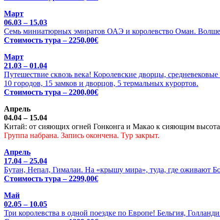
Март
06.03 – 15.03
Семь миниатюрных эмиратов ОАЭ и королевство Оман. Волше
Стоимость тура – 2250,00€
Март
21.03 – 01.04
Путешествие сквозь века! Королевские дворцы, средневековые 
10 городов, 15 замков и дворцов, 5 термальных курортов.
Стоимость тура – 2200,00€
Апрель
04.04 – 15.04
Китай: от сияющих огней Гонконга и Макао к сияющим высотам
Группа набрана. Запись окончена. Тур закрыт.
Апрель
17.04 – 25.04
Бутан, Непал, Гималаи. На «крышу мира», туда, где оживают Б
Стоимость тура – 2299,00€
Май
02.05 – 10.05
Три королевства в одной поездке по Европе! Бельгия, Голланди