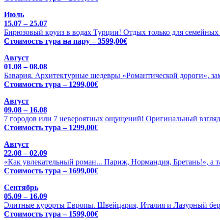
Июль
15.07 – 25.07
Бирюзовый круиз в водах Турции! Отдых только для семейных 
Стоимость тура на пару – 3599,00€
Август
01.08 – 08.08
Бавария. Архитектурные шедевры «Романтической дороги», зам
Стоимость тура – 1299,00€
Август
09.08 – 16.08
7 городов или 7 невероятных ощущений! Оригинальный взгляд
Стоимость тура – 1299,00€
Август
22.08 – 02.09
«Как увлекательный роман... Париж, Нормандия, Бретань!», а 
Стоимость тура – 1699,00€
Сентябрь
05.09 – 16.09
Элитные курорты Европы. Швейцария, Италия и Лазурный бере
Стоимость тура – 1599,00€