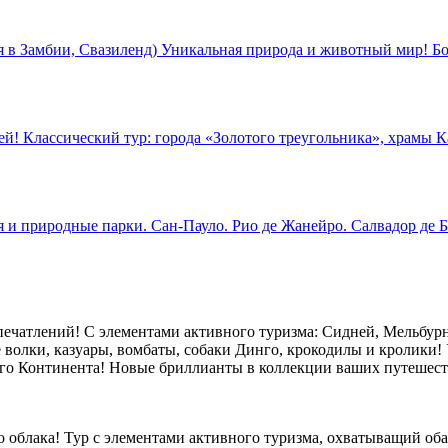
в Замбии, Свазиленд) Уникальная природа и животный мир! Бо
й! Классический тур: города «Золотого треугольника», храмы К
 и природные парки. Сан-Пауло. Рио де Жанейро. Салвадор де Б
ечатлений! С элементами активного туризма: Сидней, Мельбурн,
 волки, казуары, вомбаты, собаки Динго, крокодилы и кролики! 
го Континента! Новые бриллианты в коллекции ваших путешест
ого облака! Тур с элементами активного туризма, охватыващий 