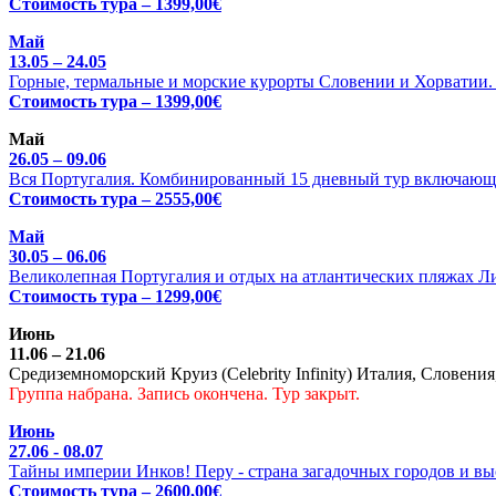
Стоимость тура – 1399,00€
Май
13.05 – 24.05
Горные, термальные и морские курорты Словении и Хорватии. Ц
Стоимость тура – 1399,00€
Май
26.05 – 09.06
Вся Португалия. Комбинированный 15 дневный тур включающи
Стоимость тура – 2555,00€
Май
30.05 – 06.06
Великолепная Португалия и отдых на атлантических пляжах Л
Стоимость тура – 1299,00€
Июнь
11.06 – 21.06
Средиземноморский Круиз (Celebrity Infinity) Италия, Словения
Группа набрана. Запись окончена. Тур закрыт.
Июнь
27.06 - 08.07
Тайны империи Инков! Перу - страна загадочных городов и выс
Стоимость тура – 2600,00€