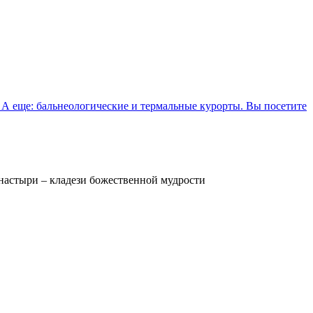
 А еще: бальнеологические и термальные курорты. Вы посетите
настыри – кладези божественной мудрости