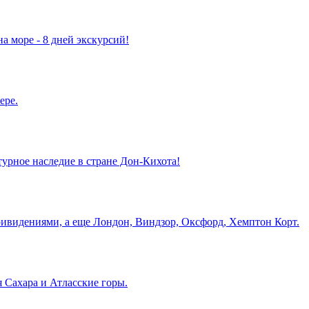
а море - 8 дней экскурсий!
ере.
турное наследие в стране Дон-Кихота!
ривидениями, а еще Лондон, Виндзор, Оксфорд, Хемптон Корт.
 Сахара и Атласские горы.