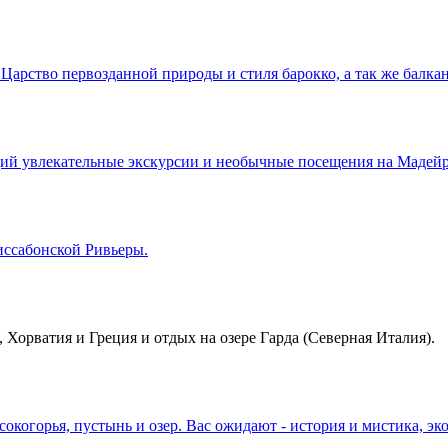
арство первозданной природы и стиля барокко, а так же балкан
й увлекательные экскурсии и необычные посещения на Мадейре
иссабонской Ривьеры.
, Хорватия и Греция и отдых на озере Гарда (Северная Италия).
окогорья, пустынь и озер. Вас ожидают - история и мистика, э