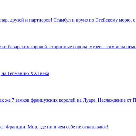
пар, друзей и партнеров! Стамбул и круиз по Эгейскому морю,
ки баварских королей, старинные города, музеи – символы неме
 на Германию XXI века
так же 7 замков французских королей на Луаре. Наслаждение от
г Франции. Мир, где ни в чем себе не отказывают!