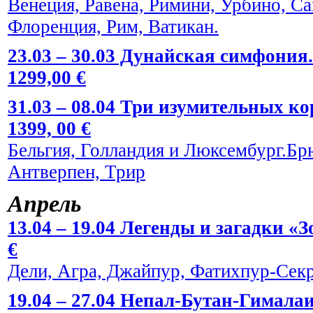
Венеция, Равена, Римини, Урбино, С
Флоренция, Рим, Ватикан.
23.03 – 30.03 Дунайская симфония.
1299,00 €
31.03 – 08.04 Три изумительных к
1399, 00 €
Бельгия, Голландия и Люксембург.Брю
Антверпен, Трир
Апрель
13.04 – 19.04 Легенды и загадки «
€
Дели, Агра, Джайпур, Фатихпур-Сек
19.04 – 27.04 Непал-Бутан-Гималаи