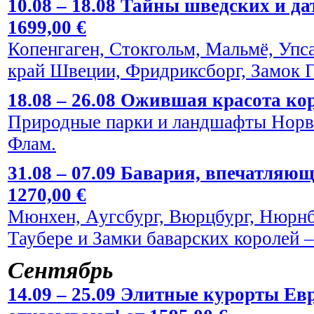
10.08 – 18.08 Тайны шведских и да
1699,00 €
Копенгаген, Стокгольм, Мальмё, Упс
край Швеции, Фридриксборг, Замок Г
18.08 – 26.08 Ожившая красота кор
Природные парки и ландшафты Норве
Флам.
31.08 – 07.09 Бавария, впечатляю
1270,00 €
Мюнхен, Аугсбург, Вюрцбург, Нюрнбе
Таубере и Замки баварских королей
Сентябрь
14.09 – 25.09 Элитные курорты Евр