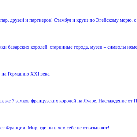
пар, друзей и партнеров! Стамбул и круиз по Эгейскому морю,
ки баварских королей, старинные города, музеи – символы неме
 на Германию XXI века
так же 7 замков французских королей на Луаре. Наслаждение от
г Франции. Мир, где ни в чем себе не отказывают!