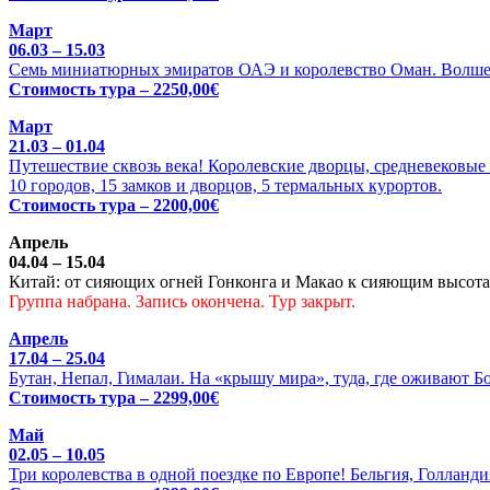
Март
06.03 – 15.03
Семь миниатюрных эмиратов ОАЭ и королевство Оман. Волше
Стоимость тура – 2250,00€
Март
21.03 – 01.04
Путешествие сквозь века! Королевские дворцы, средневековые 
10 городов, 15 замков и дворцов, 5 термальных курортов.
Стоимость тура – 2200,00€
Апрель
04.04 – 15.04
Китай: от сияющих огней Гонконга и Макао к сияющим высотам
Группа набрана. Запись окончена. Тур закрыт.
Апрель
17.04 – 25.04
Бутан, Непал, Гималаи. На «крышу мира», туда, где оживают Б
Стоимость тура – 2299,00€
Май
02.05 – 10.05
Три королевства в одной поездке по Европе! Бельгия, Голланди