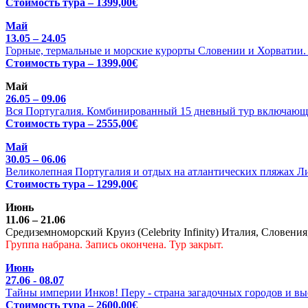
Стоимость тура – 1399,00€
Май
13.05 – 24.05
Горные, термальные и морские курорты Словении и Хорватии. Ц
Стоимость тура – 1399,00€
Май
26.05 – 09.06
Вся Португалия. Комбинированный 15 дневный тур включающи
Стоимость тура – 2555,00€
Май
30.05 – 06.06
Великолепная Португалия и отдых на атлантических пляжах Л
Стоимость тура – 1299,00€
Июнь
11.06 – 21.06
Средиземноморский Круиз (Celebrity Infinity) Италия, Словения
Группа набрана. Запись окончена. Тур закрыт.
Июнь
27.06 - 08.07
Тайны империи Инков! Перу - страна загадочных городов и выс
Стоимость тура – 2600,00€