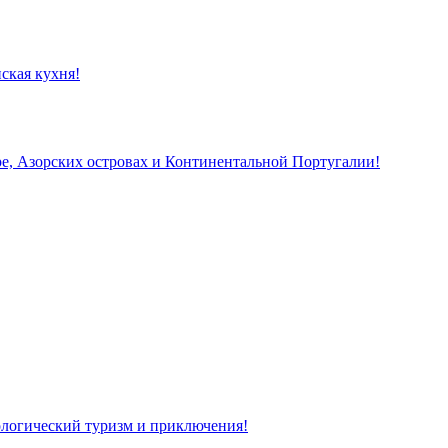
ская кухня!
, Азорских островах и Континентальной Португалии!
кологический туризм и приключения!