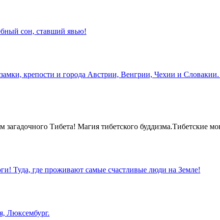
бный сон, ставший явью!
замки, крепости и города Австрии, Венгрии, Чехии и Словакии.
 загадочного Тибета! Магия тибетского буддизма.Тибетские мо
оги! Туда, где проживают самые счастливые люди на Земле!
я, Люксембург.