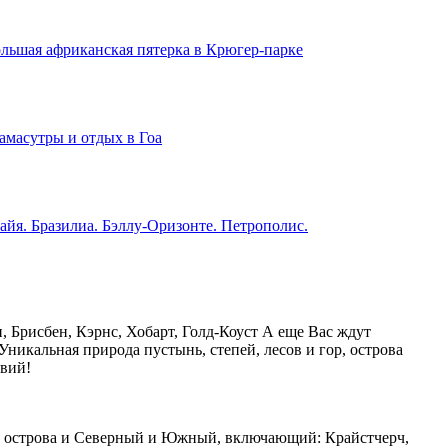
льшая африканская пятерка в Крюгер-парке
амасутры и отдых в Гоа
айя. Бразилиа. Бэллу-Оризонте. Петрополис.
 Брисбен, Кэрнс, Хобарт, Голд-Коуст А еще Вас ждут
Уникальная природа пустынь, степей, лесов и гор, острова
вий!
оба острова и Северный и Южный, включающий: Крайстчерч,