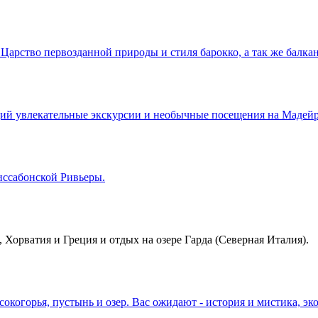
арство первозданной природы и стиля барокко, а так же балкан
й увлекательные экскурсии и необычные посещения на Мадейре
иссабонской Ривьеры.
, Хорватия и Греция и отдых на озере Гарда (Северная Италия).
окогорья, пустынь и озер. Вас ожидают - история и мистика, э