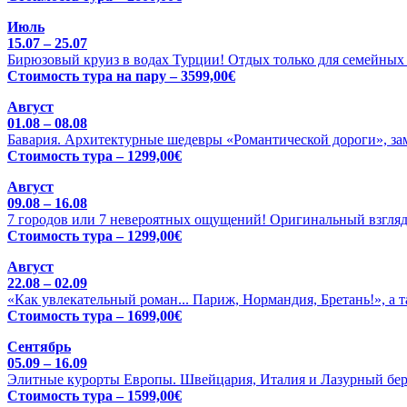
Июль
15.07 – 25.07
Бирюзовый круиз в водах Турции! Отдых только для семейных 
Стоимость тура на пару – 3599,00€
Август
01.08 – 08.08
Бавария. Архитектурные шедевры «Романтической дороги», зам
Стоимость тура – 1299,00€
Август
09.08 – 16.08
7 городов или 7 невероятных ощущений! Оригинальный взгляд
Стоимость тура – 1299,00€
Август
22.08 – 02.09
«Как увлекательный роман... Париж, Нормандия, Бретань!», а 
Стоимость тура – 1699,00€
Сентябрь
05.09 – 16.09
Элитные курорты Европы. Швейцария, Италия и Лазурный бере
Стоимость тура – 1599,00€