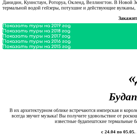
Данидин, Куинстаун, Роторуа, Окленд, Веллингтон. В Новой 
термальной водой гейзеры, потухшие и действующие вулканы, 
Закажит
Показать туры на 2019 год
Показать туры на 2018 год
Показать туры на 2017 год
Показать туры на 2016 год
Показать туры на 2015 год
«
Будап
В их архитектурном облике встречаются имперская и корол
всегда звучит музыка! Вы получите удовольствие от рос
известные будапештские термальные б
с 24.04 по 05.05