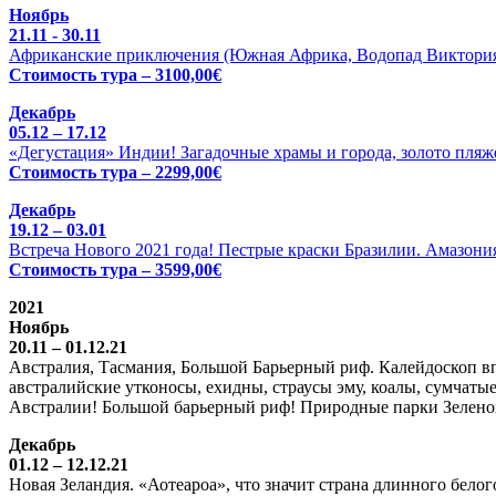
Ноябрь
21.11 - 30.11
Африканские приключения (Южная Африка, Водопад Виктория 
Стоимость тура – 3100,00€
Декабрь
05.12 – 17.12
«Дегустация» Индии! Загадочные храмы и города, золото пляже
Стоимость тура – 2299,00€
Декабрь
19.12 – 03.01
Встреча Нового 2021 года! Пестрые краски Бразилии. Амазония
Стоимость тура – 3599,00€
2021
Ноябрь
20.11 – 01.12.21
Австралия, Тасмания, Большой Барьерный риф. Калейдоскоп вп
австралийские утконосы, ехидны, страусы эму, коалы, сумчатые
Австралии! Большой барьерный риф! Природные парки Зелено
Декабрь
01.12 – 12.12.21
Новая Зеландия. «Аотеароа», что значит страна длинного бел