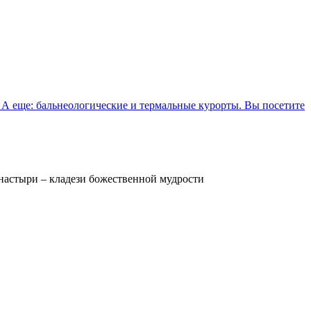
 А еще: бальнеологические и термальные курорты. Вы посетите
настыри – кладези божественной мудрости