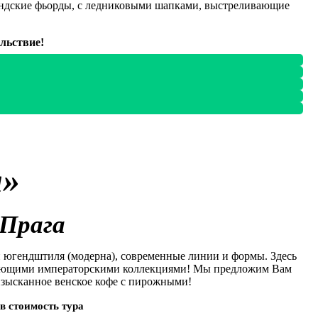
ландские фьорды, с ледниковыми шапками, выстреливающие
льствие!
я»
 Прага
и югендштиля (модерна), современные линии и формы. Здесь
рясающими императорскими коллекциями! Мы предложим Вам
изысканное венское кофе с пирожными!
 в стоимость тура