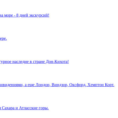
а море - 8 дней экскурсий!
ере.
турное наследие в стране Дон-Кихота!
ривидениями, а еще Лондон, Виндзор, Оксфорд, Хемптон Корт.
 Сахара и Атласские горы.