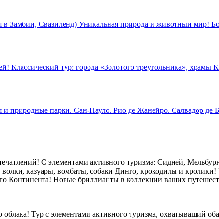
в Замбии, Свазиленд) Уникальная природа и животный мир! Бо
й! Классический тур: города «Золотого треугольника», храмы К
 и природные парки. Сан-Пауло. Рио де Жанейро. Салвадор де Б
ечатлений! С элементами активного туризма: Сидней, Мельбурн,
 волки, казуары, вомбаты, собаки Динго, крокодилы и кролики! 
го Континента! Новые бриллианты в коллекции ваших путешест
ого облака! Тур с элементами активного туризма, охватыващий 