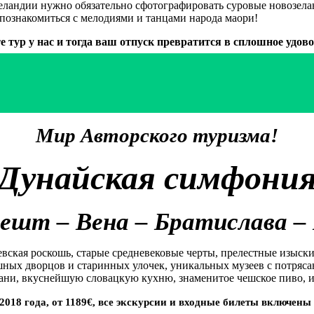
Зеландии нужно обязательно сфотографировать суровые новозе
познакомиться с мелодиями и танцами народа маори!
е тур у нас и тогда ваш отпуск превратится в сплошное удово
Мир Авторского туризма!
Дунайская симфони
ешт – Вена – Братислава –
евская роскошь, старые средневековые черты, прелестные изыск
кошных дворцов и старинных улочек, уникальных музеев с пот
ани, вкуснейшую словацкую кухню, знаменитое чешское пиво, 
. 2018 года, от 1189€, все экскурсии и входные билеты включены